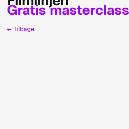
Filmlinjen
Gratis masterclas
← Tilbage