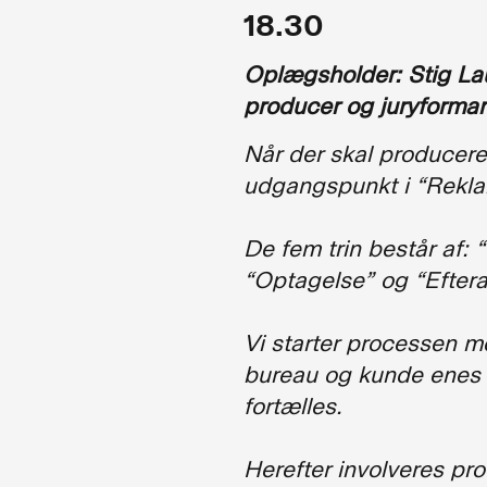
s
18.30
Oplægsholder: Stig Lau
producer og juryforma
Når der skal produceres
udgangspunkt i “Rekla
De fem trin består af:
“
“Optagelse” og “Efter
Vi starter processen m
bureau og kunde enes 
fortælles.
Herefter involveres pro