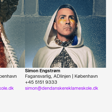
Simon Engstrøm
øbenhavn
Fagansvarlig, ADlinjen | København
+45 5151 9333
ole.dk
simon@dendanskereklameskole.dk