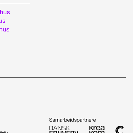
hus
us
hus