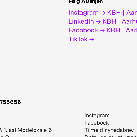
Følg ADlinjen
Instagram →
KBH
|
Aar
LinkedIn →
KBH
|
Aarh
Facebook →
KBH
|
Aar
TikTok →
7755656
Instagram
Facebook
A 1. sal Mødelokale 6
Tilmeld nyhedsbrev