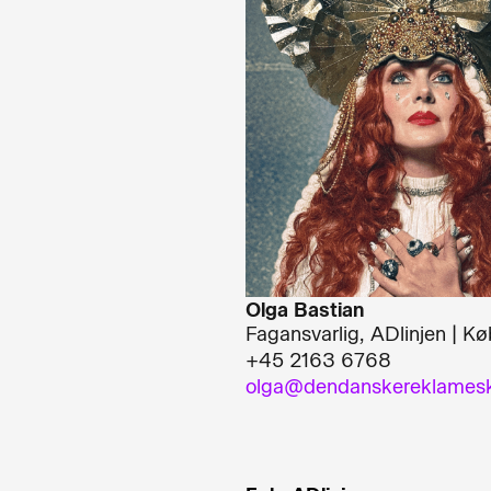
Olga Bastian
Fagansvarlig, ADlinjen | K
+45 2163 6768
olga@dendanskereklamesk