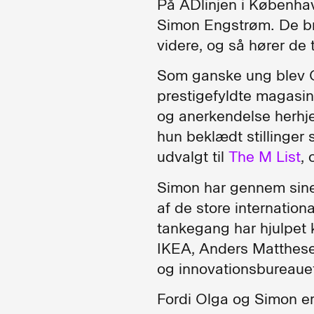
På ADlinjen i Københav
Simon Engstrøm. De br
videre, og så hører de 
Som ganske ung blev O
prestigefyldte magasin
og anerkendelse herhje
hun beklædt stillinger 
udvalgt til
The M List
,
Simon har gennem sine
af de store internation
tankegang har hjulpet
IKEA, Anders Matthese
og innovationsbureau
Fordi Olga og Simon er 