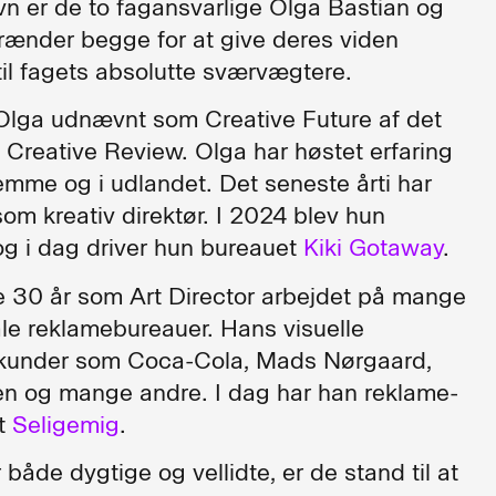
n er de to fagansvarlige Olga Bastian og
ænder begge for at give deres viden
til fagets absolutte sværvægtere.
lga udnævnt som Creative Future af det
 Creative Review. Olga har høstet erfaring
mme og i udlandet. Det seneste årti har
som kreativ direktør. I 2024 blev hun
 og i dag driver hun bureauet
Kiki Gotaway
.
 30 år som Art Director arbejdet på mange
ale reklamebureauer. Hans visuelle
 kunder som Coca-Cola, Mads Nørgaard,
n og mange andre. I dag har han reklame-
et
Seligemig
.
både dygtige og vellidte, er de stand til at