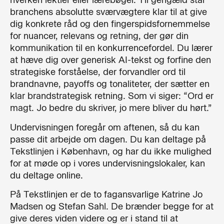
hverken lektier eller lærebøger. Til gengæld står
branchens absolutte sværvægtere klar til at give
dig konkrete råd og den fingerspidsfornemmelse
for nuancer, relevans og retning, der gør din
kommunikation til en konkurrencefordel. Du lærer
at hæve dig over generisk AI-tekst og forfine den
strategiske forståelse, der forvandler ord til
brandnavne, payoffs og tonaliteter, der sætter en
klar brandstrategisk retning. Som vi siger: “Ord er
magt.
Jo bedre du skriver, jo mere bliver du hørt.”
Undervisningen foregår om aftenen, så du kan
passe dit arbejde om dagen. Du kan deltage på
Tekstlinjen i København, og har du ikke mulighed
for at møde op i vores undervisningslokaler, kan
du deltage online.
På Tekstlinjen er de to fagansvarlige Katrine Jo
Madsen og Stefan Sahl. De brænder begge for at
give deres viden videre og er i stand til at