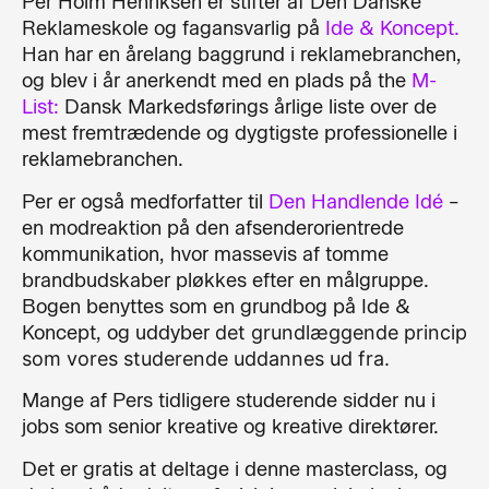
Per Holm Henriksen er stifter af Den Danske
Reklameskole og fagansvarlig på
Ide & Koncept.
Han har en årelang baggrund i reklamebranchen,
og blev i år anerkendt med en plads på the
M-
List:
Dansk Markedsførings årlige liste over de
mest fremtrædende og dygtigste professionelle i
reklamebranchen.
Per er også medforfatter til
Den Handlende Idé
–
en modreaktion på den afsenderorientrede
kommunikation, hvor massevis af tomme
brandbudskaber pløkkes efter en målgruppe.
Bogen benyttes som en grundbog på Ide &
Koncept, og uddyber
det grundlæggende princip
som vores studerende uddannes ud fra.
Mange af Pers tidligere studerende sidder nu i
jobs som senior kreative og kreative direktører.
Det er gratis at deltage i denne masterclass, og