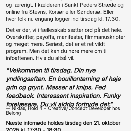
og lærerigt. I kælderen i Sankt Peders Stræde og
online fra Stevns, Korsør eller Søndersø. Eller
hvor folk nu engang logger ind tirsdag kl. 17.30.
Det er der, vi i fællesskab sætter ord på det hele.
Overskrifter, payoffs, manifester, filmmanuskripter
og meget mere. Seriøst, det er et ret vildt
program. Men det kan du høre mere om til
infoaftenen. Hvis du altså vil.
“Velkommen til tirsdag. Din nye
yndlingsaften. En bouillonterning af høje
grin og grynt. Masser af knips. Fed
feedback. Interessant inspiration. Funky
forelæsere. Du vil aldrig fortryde det.”
— Niklas, Hold 4 – Creative/Concept Developer hos
Belong
Næste infomøde holdes tirsdag den 21. oktober
2025 kl. 17:30 – 18:30
.