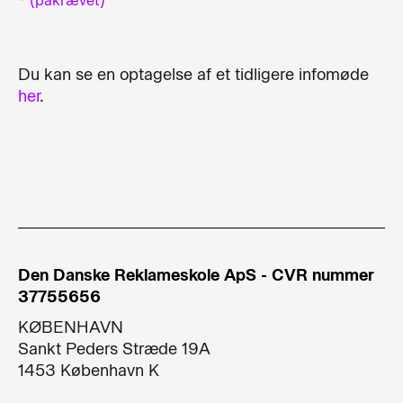
* (påkrævet)
Du kan se en optagelse af et tidligere infomøde
her
.
Den Danske Reklameskole ApS - CVR nummer
37755656
KØBENHAVN
Sankt Peders Stræde 19A​
1453 København K​