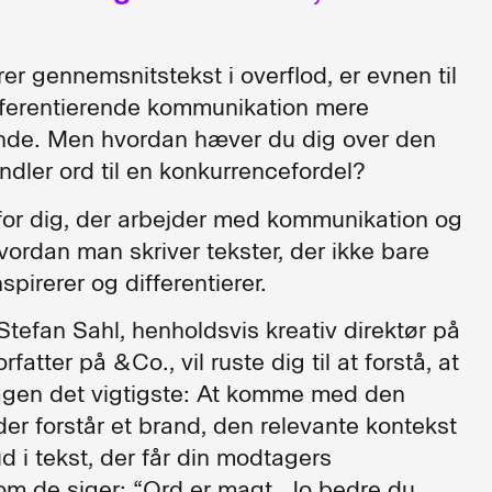
rer gennemsnitstekst i overflod, er evnen til
ifferentierende kommunikation mere
nde. Men hvordan hæver du dig over den
ndler ord til en konkurrencefordel?
for dig, der arbejder med kommunikation og
vordan man skriver tekster, der ikke bare
spirerer og differentierer.
tefan Sahl, henholdsvis kreativ direktør på
fatter på &Co., vil ruste dig til at forstå, at
tagen det vigtigste: At komme med den
er forstår et brand, den relevante kontekst
ud i tekst, der får din modtagers
 de siger: “Ord er magt. Jo bedre du