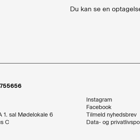
Du kan se en optagels
7755656
Instagram
Facebook
A 1. sal Mødelokale 6
Tilmeld nyhedsbrev
s C
Data- og privatlivspol