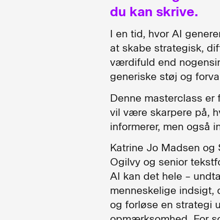
du kan skrive.
I en tid, hvor AI genere
at skabe strategisk, d
værdifuld end nogensi
generiske støj og forva
Denne masterclass er 
vil være skarpere på, h
informerer, men også in
Katrine Jo Madsen og S
Ogilvy og senior tekstfor
AI kan det hele – und
menneskelige indsigt, d
og forløse en strategi 
opmærksomhed. For som