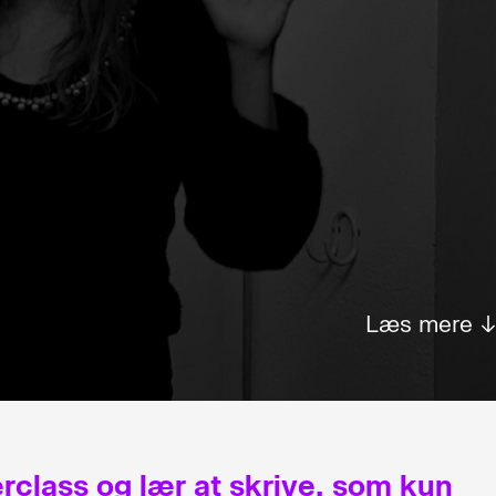
Læs mere 
rclass og lær at skrive, som kun