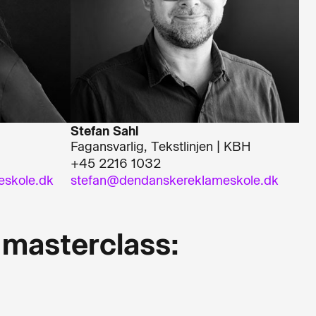
Stefan Sahl
Fagansvarlig, Tekstlinjen | KBH
+45 2216 1032
eskole.dk
stefan@dendanskereklameskole.dk
 masterclass: