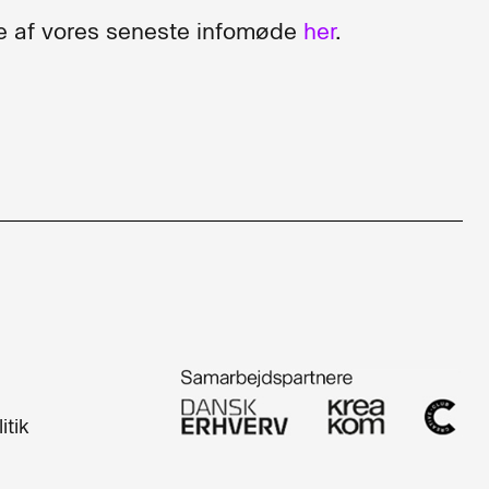
e af vores seneste infomøde
her
.
itik