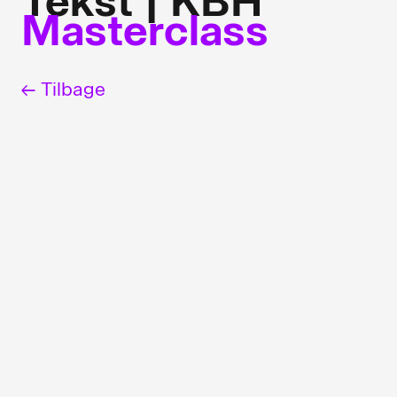
Tekst | KBH
Masterclass
← Tilbage