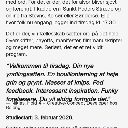
med ord. For det er der, det for alvor bliver sjovt
og lærerigt. I kælderen i Sankt Peders Stræde og
online fra Stevns, Korsør eller Søndersø. Eller
hvor folk nu engang logger ind tirsdag kl. 17.30.
Det er der, vi i fællesskab sætter ord på det hele.
Overskrifter, payoffs, manifester, filmmanuskripter
og meget mere. Seriøst, det er et ret vildt
program.
“Velkommen til tirsdag. Din nye
yndlingsaften. En bouillonterning af høje
grin og grynt. Masser af knips. Fed
feedback. Interessant inspiration. Funky
forelæsere. Du vil aldrig fortryde det.”
— Niklas, Hold 4 – Creative/Concept Developer hos
Belong
Studiestart: 3. februar 2026
.