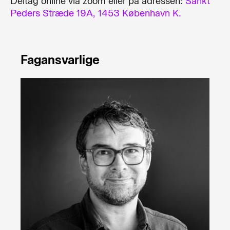
Deltag online via zoom eller på adressen:
Sankt
Peders Stræde 19A, 1453 København K.
Fagansvarlige